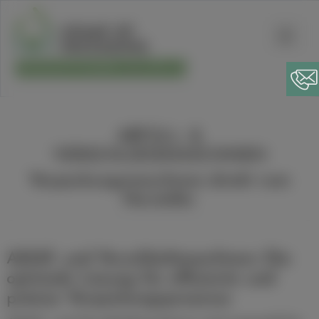
Suchen
PRODUKTFINDER
DE
EN
ABFÜLL- &
VERSCHLIESSMASCHINEN
Verpackungsmaschinen direkt vom
Hersteller
Abfüll- und Verschließmaschinen: Die
optimale Lösung für effiziente und
präzise Verpackungsprozesse