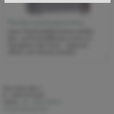
Flaschenverpackungsmaschine
Unsere Flaschenabfüllmaschinen befüllen
Glas- und Kunststoffflaschen präzise mit
Flüssigkeiten oder Pasten – hygienisch,
effizient und vielseitig einsetzbar.
»
Otto-Hahn-Allee 1
D - 50374 Erftstadt
Telefon:
+49 - 2235-79479-0
info(at)alphapack.de