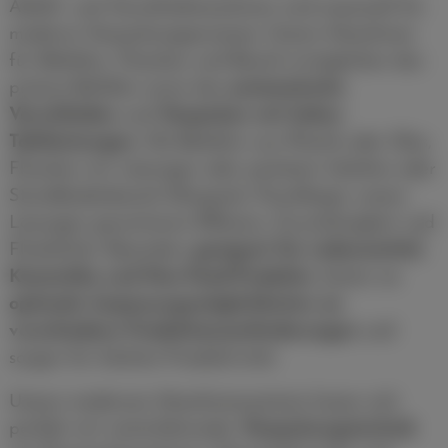
Abfüll- und Verschließmaschinen sind essenziell für
moderne Verpackungsprozesse. Unsere Maschinen
für Behälter, Flaschen und Beutel ermöglichen das
präzise Befüllen sowie das
automatische
Verschließen
und
Verpacken mit hohen
Taktleistungen
. Ob Behälter aus Plastik oder Glas,
Flaschen mit wässrigen oder pastösen Inhalten oder
Standbodenbeutel (Doypack, Pouchbag), unsere
Lösungen garantieren Effizienz, Zuverlässigkeit und
Flexibilität. Besonders
geeignet für Lebensmittel,
Kosmetika und Non-Food-Produkte
, bieten sie
optimale Anpassungsmöglichkeiten an
verschiedene Produktionsanforderungen
und
sorgen für höchste Produktivität.
Unsere modernen Maschinensysteme lassen sich
perfekt mit weiterführender
Verpackungstechnik