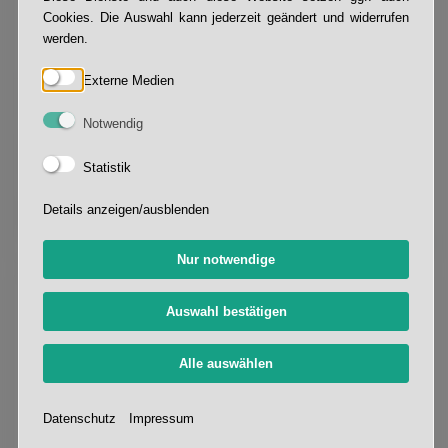
Cookies. Die Auswahl kann jederzeit geändert und widerrufen
werden.
Externe Medien
Beutelverpackungsmaschine
Notwendig
Automatisches Befüllen und Verschließen von
Statistik
Standbodenbeutel, Doypacks und Pouches
jeglicher Größe. Ideal für Lebensmittel,
Details anzeigen/ausblenden
Kosmetik und Tiernahrung.
»
Nur notwendige
Auswahl bestätigen
Alle auswählen
Datenschutz
Impressum