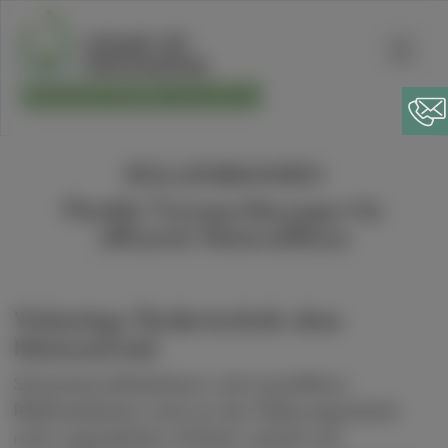
Suchen
PRODUKTFINDER
DE
EN
ROLLENBAHNEN
Flexible Transportlösungen für
effiziente Materialflüsse
Vielseitige Fördertechnik ohne
Motorantrieb
Schwerlastrollenbahnen und ausziehbare
Röllchenbahnen sind aus der Föderungstechnik
nicht wegzudenken. Einfach, schnell und