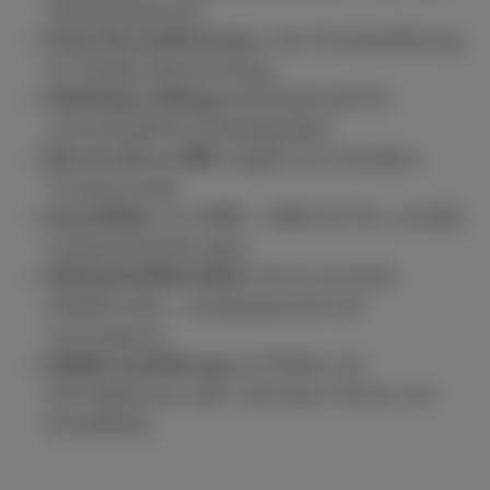
Arbeitsergonomie
Freie Kurvenformung
in der Streckenführung
für flexible Raumnutzung
Stufenlose Teilung
(Achsabstand) für
unterschiedliche Produktgrößen
Kurven bis zu 180°
möglich für komplexe
Transportwege
Ausziehbar
von 2000 - 4500 mm für variable
Längenanforderungen
Schwerkraftbetrieben
durch minimale
Gefällstrecke - energiesparend und
wartungsarm
Mobile Ausführung
auf Rollen mit
Feststellbremse oder stationäre Version mit
Standfüßen