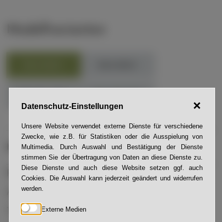
Modellvarianten
RLA-500/3
RLK-500/3
RB-450-1000
RB-1000-600
Datenschutz-Einstellungen
Unsere Website verwendet externe Dienste für verschiedene
Zwecke, wie z.B. für Statistiken oder die Ausspielung von
MODELL
RLA-500/3
Multimedia. Durch Auswahl und Bestätigung der Dienste
stimmen Sie der Übertragung von Daten an diese Dienste zu.
Diese Dienste und auch diese Website setzen ggf. auch
Rollenbreite:
490 mm
Cookies. Die Auswahl kann jederzeit geändert und widerrufen
werden.
Arbeitshöhe:
620 - 940 mm
Externe Medien
Tischlänge:
2000 - 4500 mm