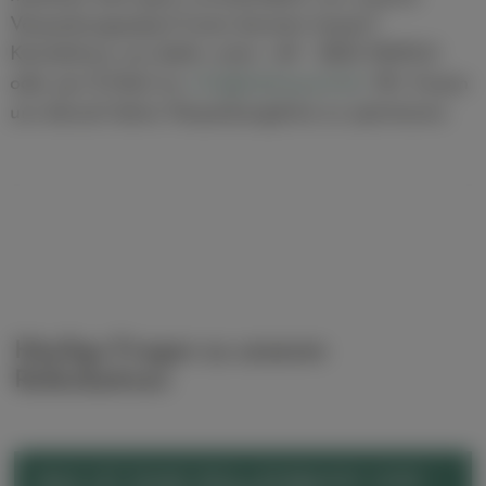
Verpackungsexpert*innen beraten lassen?
Kontaktiere uns dafür unter +49 - 2235-79479-0
oder per E-Mail an
info
@
alphapack.de
. Wir freuen
uns darauf deine Verpackungslinie zu optimieren.
Häufige Fragen zu unseren
Rollenbahnen
WAS IST EINE ROLLENBAHN UND