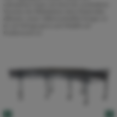
unkompliziert lassen sich durch die verschiedenen
Varianten der Rollenbahnen deine Packstraßen
effizienter nutzen. Selbstverständlich fertigen wir
dir auf Anfrage gerne auch Modelle auf
Kundenwunsch an.